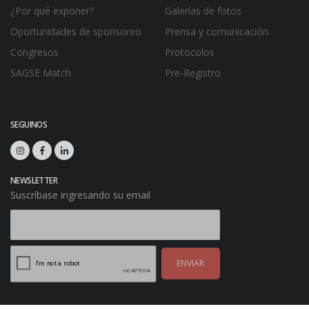
¿Por qué exponer?
Galerías de fotos
Oportunidades de sponsoreo
Prensa y comunicación
Congresos
Protocolos
SAGSE Match
Pre-Registro
SEGUINOS
NEWSLETTER
Suscríbase ingresando su email
ENVIAR