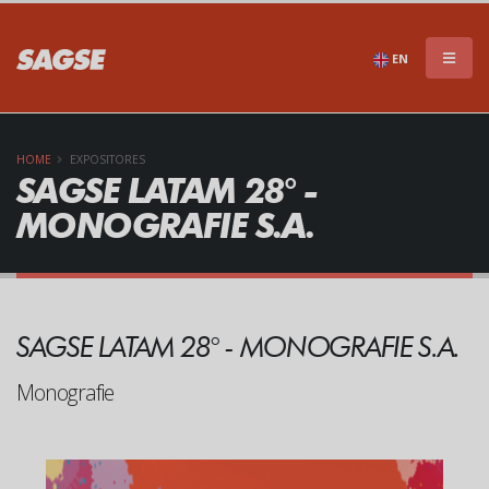
×
NO TE PIERDAS NADA!!
EN
HOME
EXPOSITORES
SAGSE LATAM 28° -
MONOGRAFIE S.A.
Suscríbete a nuestro newsletter para mantenerte
informado de todo lo que SAGSE tiene para
SAGSE LATAM 28° - MONOGRAFIE S.A.
ofrecerte
Monografie