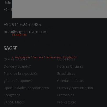
Hola
+54 11 5264-4623
+54 911 6245-5985
SEÑAS EN ACCIÓN - ONG
hola@sagselatam.com
STAND 115
Somos un equipo interdisciplinario de profesionales
formado por personas sordas, intérpretes de Lengua de
SAGSE
Señas...
Asociación / Cámara / Federación / Fundación
Qué es SAGSE?
Expositores
Dónde y cuándo?
Hoteles Oficiales
Plano de la exposición
Estadísticas
¿Por qué exponer?
Galerías de fotos
Oportunidades de sponsoreo
Prensa y comunicación
Congresos
Protocolos
SAGSE Match
Pre-Registro