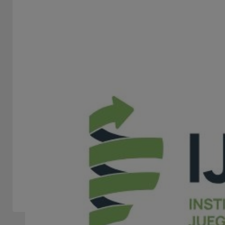
CÁMARA ARGENTINA DE SALAS DE CASINOS,
BINGOS Y ANEXOS - CASCBA
STAND -
Nuestra institución, representa a un sector que
promueve el juego legal, responsable y seguro,
brindando experiencias...
Asociación / Cámara / Federación / Fundación