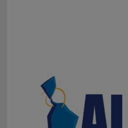
AGEM
STAND 112
La Association of Gaming Equipment Manufacturers
(AGEM), con sede en Las Vegas, es una entidad sin fines
de lucro...
Asociación / Cámara / Federación / Fundación