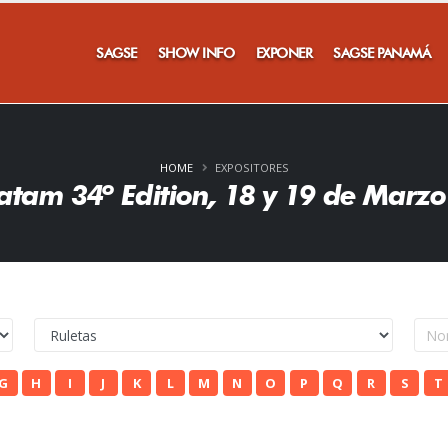
SAGSE
SHOW INFO
EXPONER
SAGSE PANAMÁ
HOME
EXPOSITORES
atam 34º Edition, 18 y 19 de Marzo
G
H
I
J
K
L
M
N
O
P
Q
R
S
T