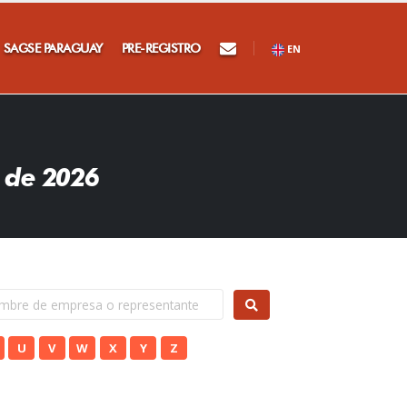
SAGSE PARAGUAY
PRE-REGISTRO
EN
 de 2026
U
V
W
X
Y
Z