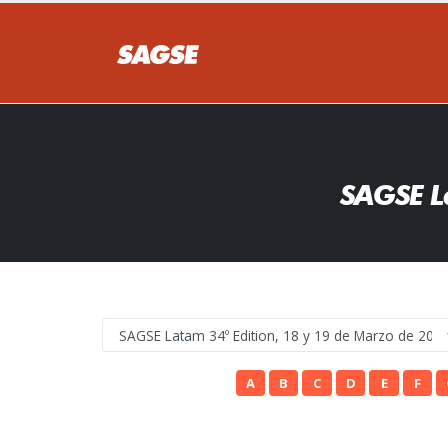
SAGSE L
A
B
C
D
E
F