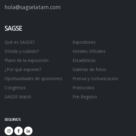
hola@sagselatam.com
SAGSE
Qué es SAGSE?
Expositores
Dónde y cuándo?
Hoteles Oficiales
Plano de la exposición
Estadísticas
¿Por qué exponer?
Galerías de fotos
Oportunidades de sponsoreo
Prensa y comunicación
Congresos
Protocolos
SAGSE Match
Pre-Registro
SEGUINOS