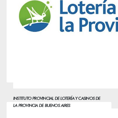
INSTITUTO PROVINCIAL DE LOTERÍA Y CASINOS DE
LA PROVINCIA DE BUENOS AIRES
STAND 138B