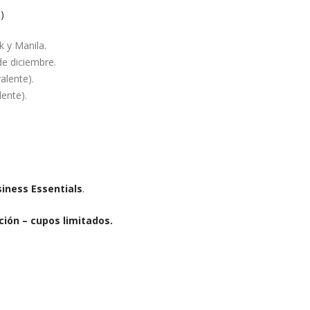
)
k y Manila.
de diciembre.
alente).
lente).
siness Essentials
.
ión – cupos limitados.