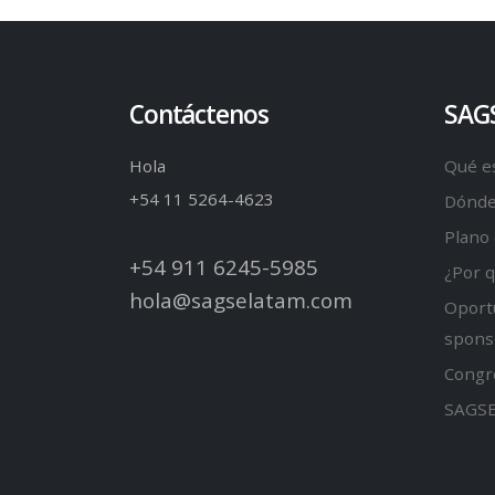
Contáctenos
SAG
Hola
Qué e
+54 11 5264-4623
Dónde
Plano 
+54 911 6245-5985
¿Por 
hola@sagselatam.com
Oport
spons
Congr
SAGSE