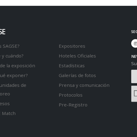
SE
SE
s SAGSE?
Expositores
 y cuándo?
Hoteles Oficiales
NE
Su
de la exposición
Estadísticas
qué exponer?
Galerías de fotos
unidades de
Prensa y comunicación
oreo
Protocolos
esos
Pre-Registro
 Match