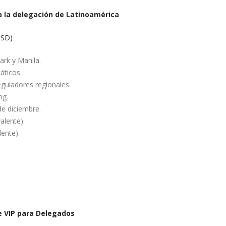
a la delegación de Latinoamérica
USD)
lark y Manila.
áticos.
guladores regionales.
ng.
de diciembre.
alente).
lente).
e VIP para Delegados