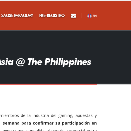
×
SAGSE PARAGUAY
PRE-REGISTRO
EN
sia @ The Philippines
de
miembros de la industria del gaming, apuestas y
a semana para confirmar su participación en
el evento que consolida el puente comercial entre