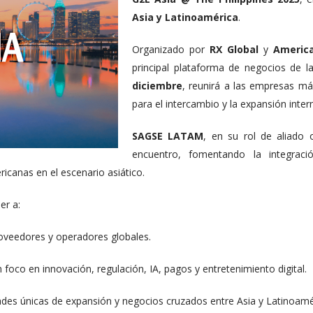
ENVIAR
Asia y Latinoamérica
.
Organizado por
RX Global
y
Americ
principal plataforma de negocios de l
No, grac
diciembre
, reunirá a las empresas má
para el intercambio y la expansión inter
SAGSE LATAM
, en su rol de aliado o
encuentro, fomentando la integraci
ericanas en el escenario asiático.
er a:
roveedores y operadores globales.
n foco en innovación, regulación, IA, pagos y entretenimiento digital.
ades únicas de expansión y negocios cruzados entre Asia y Latinoamé