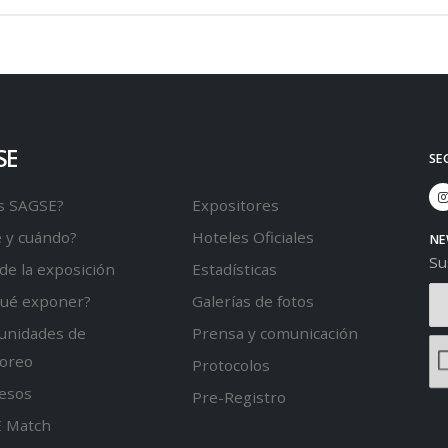
SE
SE
s SAGSE?
Expositores
 y cuándo?
Hoteles Oficiales
NE
Su
de la exposición
Estadísticas
qué exponer?
Galerías de fotos
unidades de
Prensa y comunicación
oreo
Protocolos
esos
Pre-Registro
 Match