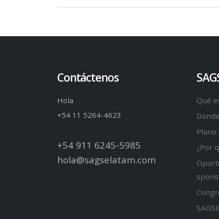
Contáctenos
SAG
Hola
Qué e
+54 11 5264-4623
Dónde
Plano 
+54 911 6245-5985
¿Por 
hola@sagselatam.com
Oport
spons
Congr
SAGSE