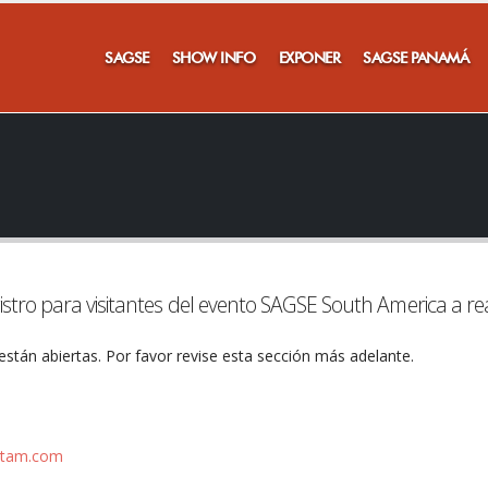
SAGSE
SHOW INFO
EXPONER
SAGSE PANAMÁ
istro para visitantes del evento SAGSE South America a re
stán abiertas. Por favor revise esta sección más adelante.
atam.com